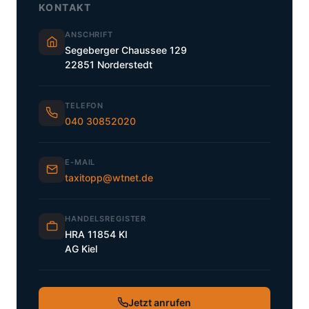
KONTAKT
ANSCHRIFT
Segeberger Chaussee 129
22851 Norderstedt
TELEFON
040 30852020
E-MAIL
taxitopp@wtnet.de
HANDELSREGISTER
HRA 11854 KI
AG Kiel
Jetzt anrufen